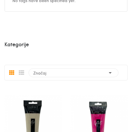
No tags have been specified yet.
Kategorije

Značaj