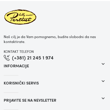
Naš cilj je da Vam pomognemo, budite slobodni da nas
kontaktirate.
KONTAKT TELEFON
(+381) 21 245 1 974
keyboard_arrow_down
INFORMACIJE
keyboard_arrow_down
KORISNIČKI SERVIS
keyboard_arrow_down
PRIJAVITE SE NA NEVSLETTER