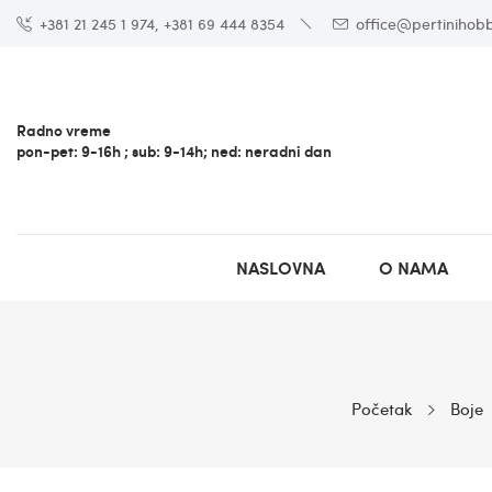
+381 21 245 1 974, +381 69 444 8354
office@pertinihobb
Radno vreme
pon-pet: 9-16h ; sub: 9-14h; ned: neradni dan
NASLOVNA
O NAMA
Početak
Boje