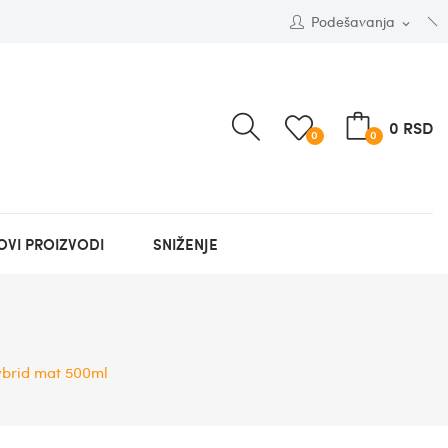
Podešavanja
expand_more
0 RSD
0
0
OVI PROIZVODI
SNIŽENJE
brid mat 500ml