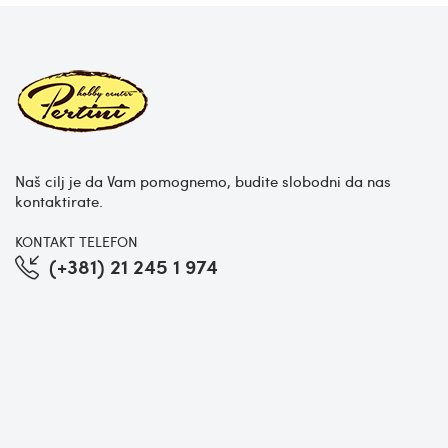
Naš cilj je da Vam pomognemo, budite slobodni da nas
kontaktirate.
KONTAKT TELEFON
(+381) 21 245 1 974