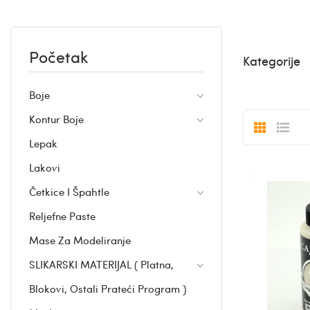
Početak
Kategorije
Boje
Kontur Boje
Lepak
Lakovi
Četkice I Špahtle
Reljefne Paste
Mase Za Modeliranje
SLIKARSKI MATERIJAL ( Platna,
Blokovi, Ostali Prateći Program )