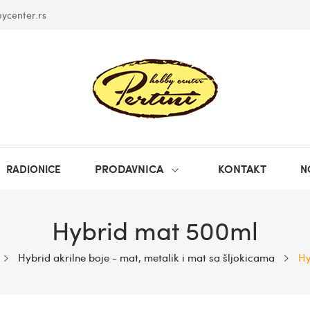
ycenter.rs
PRODAVNICA
KONTAKT
RADIONICE
N
Hybrid mat 500ml
Hybrid akrilne boje - mat, metalik i mat sa šljokicama
Hy