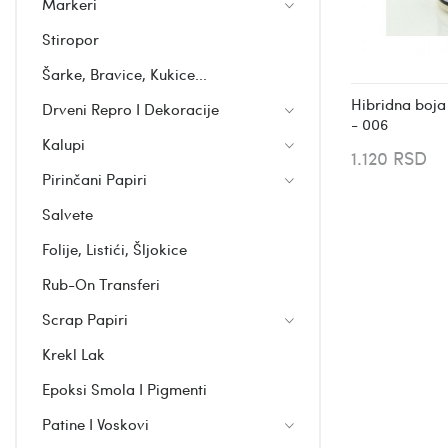
Markeri
Stiropor
Šarke, Bravice, Kukice...
Hibridna boj
Drveni Repro I Dekoracije
- 006
Kalupi
1.120 RSD
Pirinčani Papiri
Salvete
Folije, Listići, Šljokice
Rub-On Transferi
Scrap Papiri
Krekl Lak
Epoksi Smola I Pigmenti
Patine I Voskovi